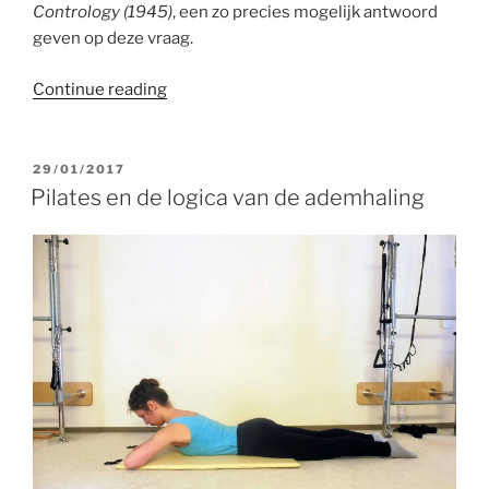
Contrology (1945)
, een zo precies mogelijk antwoord
geven op deze vraag.
“Less
Continue reading
is
More:
Waarom
POSTED
29/01/2017
ON
doen
Pilates en de logica van de ademhaling
we
bij
Pilates
zo
weinig
herhalingen
van
een
oefening?”