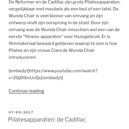
De Reformer en de Cadillac zijn grote Pilatesapparaten,
vergelijkbaar met meubels als een bed of een tafel. De
Wunda Chair is veel kleiner van omvang en zijn
ontwerp vindt zijn oorsprong in de stoel. Door zijn
omvang was de Wunda Chair misschien wel een van de
eerste “fitness-apparaten” voor thuisgebruik. Er is
filmmateriaal bewaard gebleven waarop te zien is hoe
Pilates en zijn vrouw Clara de Wunda Chair
introduceren:
[embedyt]https://www.youtube.com/watch?
v=2GjDtbvUvQs[/embedyt]
“Pilatesapparaten:
Continue reading
de
Wunda
Chair”
POSTED
07/05/2017
ON
Pilatesapparaten: de Cadillac