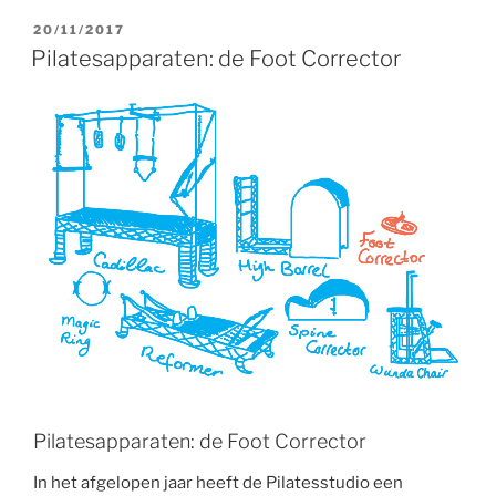
Magic
Ring”
POSTED
20/11/2017
ON
Pilatesapparaten: de Foot Corrector
Pilatesapparaten: de Foot Corrector
In het afgelopen jaar heeft de Pilatesstudio een