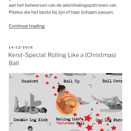
aan het beheersen van de ademhalingspatronen van
Pilates die het beste bij zijn of haar lichaam passen.
“Pilates
Continue reading
en
de
logica
POSTED
14/12/2016
ON
van
Kerst-Special: Rolling Like a (Christmas)
de
Ball
ademhaling”