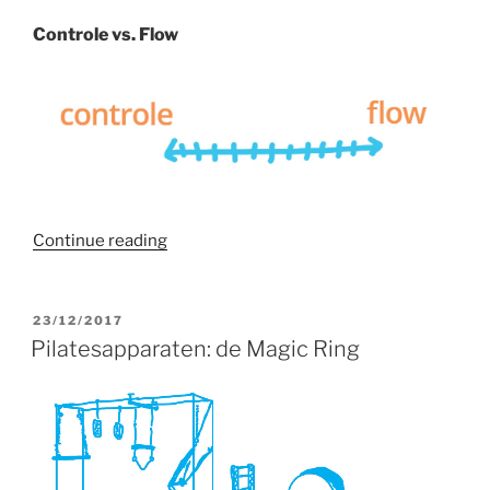
Controle vs. Flow
“Breng
Continue reading
flow
in
je
POSTED
23/12/2017
ON
Pilatesoefening”
Pilatesapparaten: de Magic Ring