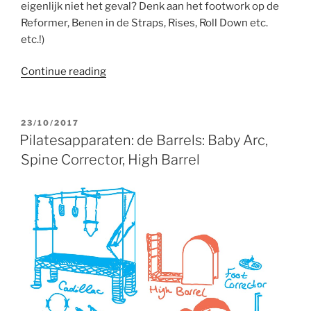
eigenlijk niet het geval? Denk aan het footwork op de
Reformer, Benen in de Straps, Rises, Roll Down etc.
etc.!)
“Pilatesapparaten:
Continue reading
de
Foot
Corrector”
POSTED
23/10/2017
ON
Pilatesapparaten: de Barrels: Baby Arc,
Spine Corrector, High Barrel