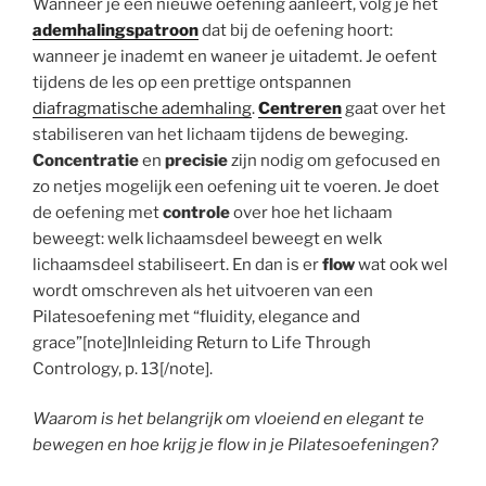
Wanneer je een nieuwe oefening aanleert, volg je het
ademhalingspatroon
dat bij de oefening hoort:
wanneer je inademt en waneer je uitademt. Je oefent
tijdens de les op een prettige ontspannen
diafragmatische ademhaling
.
Centreren
gaat over het
stabiliseren van het lichaam tijdens de beweging.
Concentratie
en
precisie
zijn nodig om gefocused en
zo netjes mogelijk een oefening uit te voeren. Je doet
de oefening met
controle
over hoe het lichaam
beweegt: welk lichaamsdeel beweegt en welk
lichaamsdeel stabiliseert. En dan is er
flow
wat ook wel
wordt omschreven als het uitvoeren van een
Pilatesoefening met “fluidity, elegance and
grace”[note]Inleiding Return to Life Through
Contrology, p. 13[/note].
Waarom is het belangrijk om vloeiend en elegant te
bewegen en hoe krijg je flow in je Pilatesoefeningen?