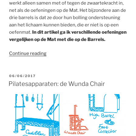
werkt alleen samen met of tegen de zwaartekracht in,
net als de oefeningen op de Mat. Het bijzondere aan de
drie barrels is dat ze door hun bolling ondersteuning
aan het lichaam kunnen bieden, die er niet is op een
oefenmat.
In dit artikel ga ik verschillende oefeningen
vergelijken op de Mat met die op de Barrels.
“Pilatesapparaten:
Continue reading
de
Barrels:
Baby
POSTED
06/06/2017
ON
Arc,
Pilatesapparaten: de Wunda Chair
Spine
Corrector,
High
Barrel”