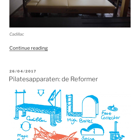
Cadillac
“Pilatesapparaten:
Continue reading
de
Cadillac”
POSTED
26/04/2017
ON
Pilatesapparaten: de Reformer