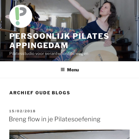
Skip
to
content
PERSOONLIJK PILATES
APPINGEDAM
Pilatesstudio voor verantwoord bewegen
Menu
ARCHIEF OUDE BLOGS
POSTED
15/02/2018
ON
Breng flow in je Pilatesoefening