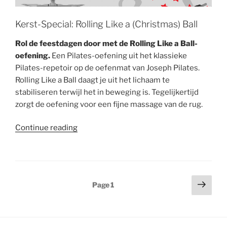
Kerst-Special: Rolling Like a (Christmas) Ball
Rol de feestdagen door met de Rolling Like a Ball-
oefening.
Een Pilates-oefening uit het klassieke
Pilates-repetoir op de oefenmat van Joseph Pilates.
Rolling Like a Ball daagt je uit het lichaam te
stabiliseren terwijl het in beweging is. Tegelijkertijd
zorgt de oefening voor een fijne massage van de rug.
“Kerst-
Continue reading
Special:
Rolling
Like
a
Posts
Next
Page
1
(Christmas)
page
pagination
Ball”