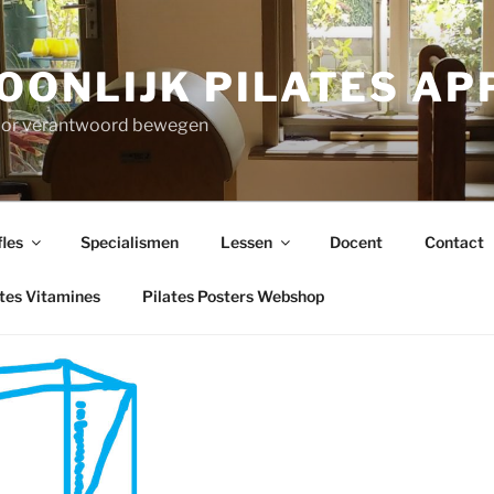
OONLIJK PILATES A
voor verantwoord bewegen
fles
Specialismen
Lessen
Docent
Contact
ates Vitamines
Pilates Posters Webshop