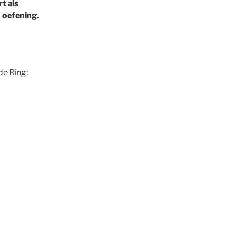
t als
 oefening.
de Ring: