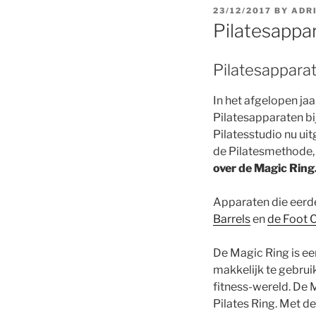
POSTED
23/12/2017
BY
ADR
ON
Pilatesappa
Pilatesappara
In het afgelopen jaa
Pilatesapparaten bi
Pilatesstudio nu ui
de Pilatesmethode,
over de Magic Ring
Apparaten die eerde
Barrels
en
de Foot 
De Magic Ring is e
makkelijk te gebrui
fitness-wereld. De 
Pilates Ring. Met de