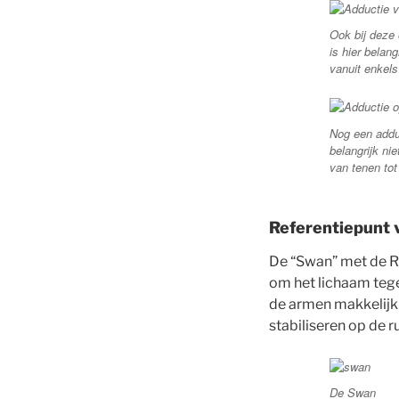
Ook bij deze 
is hier belan
vanuit enkels
Nog een adduc
belangrijk ni
van tenen tot
Referentiepunt 
De “Swan” met de Ri
om het lichaam tege
de armen makkelijk 
stabiliseren op de r
De Swan