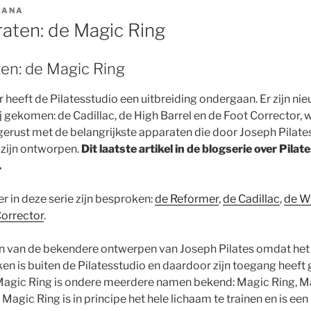
IANA
raten: de Magic Ring
ten: de Magic Ring
r heeft de Pilatesstudio een uitbreiding ondergaan. Er zijn ni
j gekomen: de Cadillac, de High Barrel en de Foot Corrector,
tgerust met de belangrijkste apparaten die door Joseph Pilate
 zijn ontworpen.
Dit laatste artikel in de blogserie over Pil
.
r in deze serie zijn besproken:
de Reformer
,
de Cadillac
,
de W
Corrector
.
en van de bekendere ontwerpen van Joseph Pilates omdat het
ken is buiten de Pilatesstudio en daardoor zijn toegang heeft
Magic Ring is ondere meerdere namen bekend: Magic Ring, Ma
 Magic Ring is in principe het hele lichaam te trainen en is ee