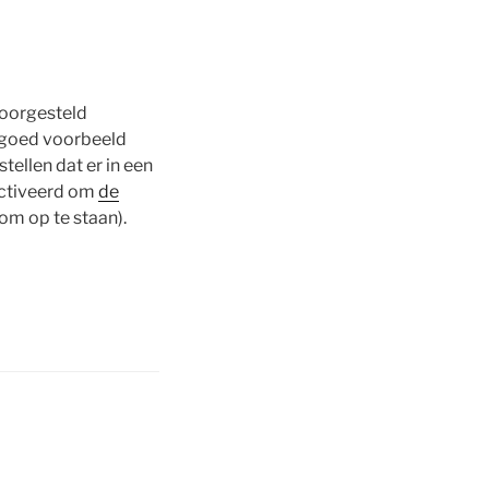
voorgesteld
en goed voorbeeld
ellen dat er in een
ctiveerd om
de
 om op te staan).