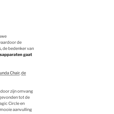
euwe
 waardoor de
s, de bedenker van
atesapparaten gaat
unda Chair
,
de
 door zijn omvang
 gevonden tot de
gic Circle en
n mooie aanvulling