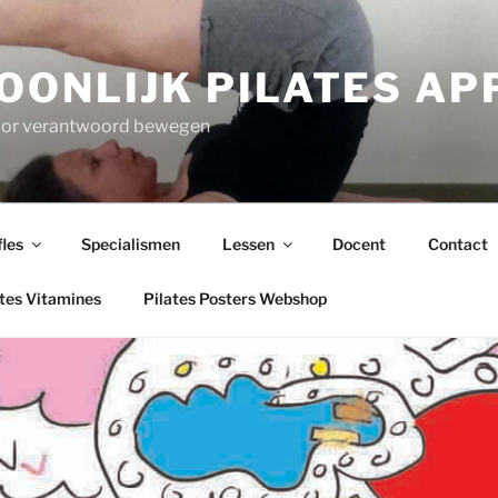
OONLIJK PILATES A
voor verantwoord bewegen
fles
Specialismen
Lessen
Docent
Contact
ates Vitamines
Pilates Posters Webshop