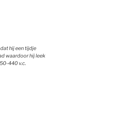
at hij een tijdje
ad waardoor hij leek
450-440 v.c.