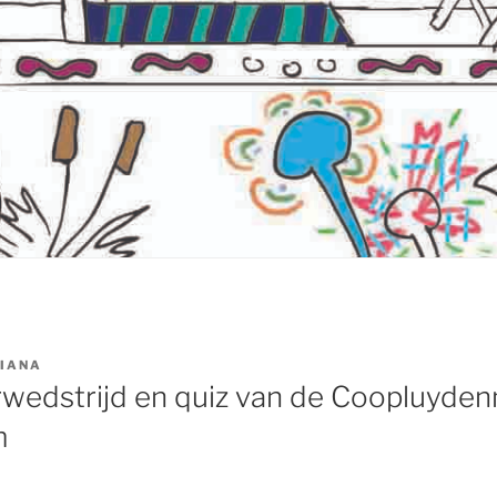
IANA
urwedstrijd en quiz van de Coopluyde
m