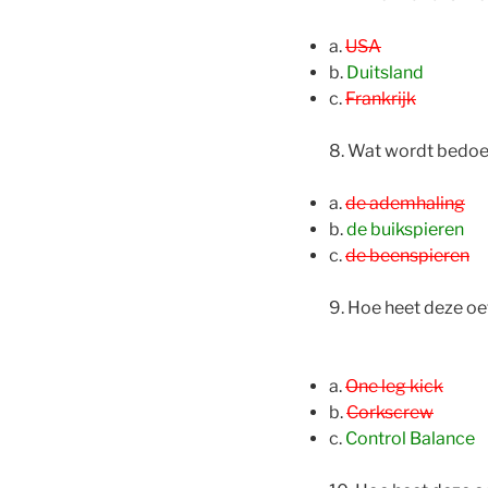
a.
USA
b.
Duitsland
c.
Frankrijk
8. Wat wordt bedoel
a.
de ademhaling
b.
de buikspieren
c.
de beenspieren
9. Hoe heet deze o
a.
One leg kick
b.
Corkscrew
c.
Control Balance