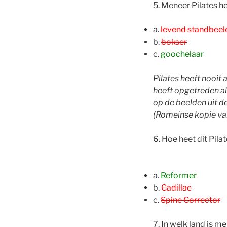
5. Meneer Pilates he
a.
levend standbeel
b.
bokser
c.
goochelaar
Pilates heeft nooit 
heeft opgetreden al
op de beelden uit d
(Romeinse kopie van
6. Hoe heet dit Pil
a.
Reformer
b.
Cadillac
c.
Spine Corrector
7. In welk land is m