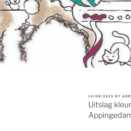
POSTED
14/08/2015
BY
ADR
ON
Uitslag kle
Appingeda