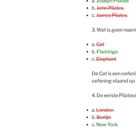
a.
Joseph Pilates
b.
John Pilates
c.
James Pilates
3. Wat is geen naam
a.
Cat
b.
Flamingo
c.
Elephant
De Cat is een oefen
oefening staand op
4. De eerste Pilate
a.
Londen
b.
Berlijn
c.
New York