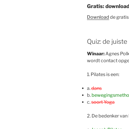
Gratis: download
Download
de gratis
Quiz: de juist
Winaar:
Agnes Polk
wordt contact opgen
1. Pilates is een:
a.
dans
b.
bewegingsmeth
c.
soort Yoga
2. De bedenker van 