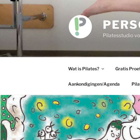
Skip
to
content
PERS
Pilatesstudio 
Wat is Pilates?
Gratis Proe
Aankondigingen/Agenda
Pil