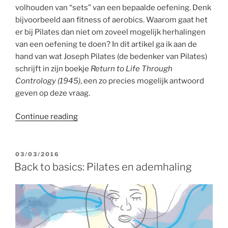
volhouden van “sets” van een bepaalde oefening. Denk
bijvoorbeeld aan fitness of aerobics. Waarom gaat het
er bij Pilates dan niet om zoveel mogelijk herhalingen
van een oefening te doen? In dit artikel ga ik aan de
hand van wat Joseph Pilates (de bedenker van Pilates)
schrijft in zijn boekje
Return to Life Through
Contrology (1945)
, een zo precies mogelijk antwoord
geven op deze vraag.
“Less
Continue reading
is
More:
Waarom
POSTED
03/03/2016
ON
doen
Back to basics: Pilates en ademhaling
we
bij
Pilates
zo
weinig