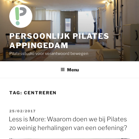
Skip
to
content
PERSOONLIJK PILATES
APPINGEDAM
Pilatesstudio voor verantwoord bewegen
Menu
TAG:
CENTREREN
POSTED
25/02/2017
ON
Less is More: Waarom doen we bij Pilates
zo weinig herhalingen van een oefening?