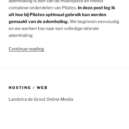
ademhaling is een van de moeilijkste en meest
complexe onderdelen van Pilates.
In deze post leg ik
uit hoe bij Pilates optimaal gebruik kan worden
gemaakt van de ademhaling.
We beginnen eenvoudig
en we werken toe naar een volledige
laterale
ademhaling.
“Back
Continue reading
to
basics:
Pilates
en
ademhaling”
HOSTING / WEB
Landstra de Groot Online Media