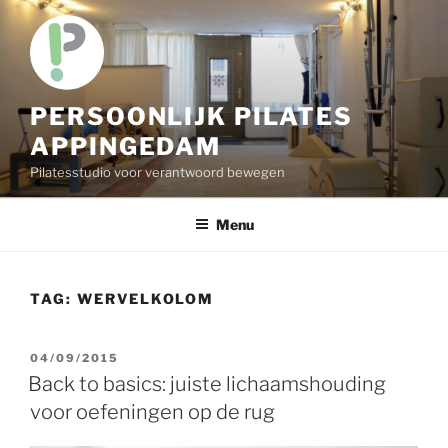
Skip
to
content
PERSOONLIJK PILATES
APPINGEDAM
Pilatesstudio voor verantwoord bewegen
Menu
TAG:
WERVELKOLOM
POSTED
04/09/2015
ON
Back to basics: juiste lichaamshouding
voor oefeningen op de rug