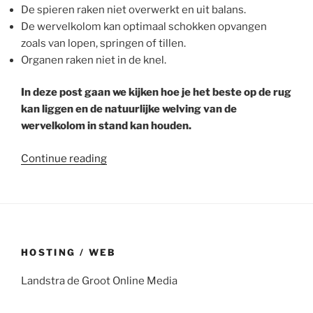
De spieren raken niet overwerkt en uit balans.
De wervelkolom kan optimaal schokken opvangen
zoals van lopen, springen of tillen.
Organen raken niet in de knel.
In deze post gaan we kijken hoe je het beste op de rug
kan liggen en de natuurlijke welving van de
wervelkolom in stand kan houden.
“Back
Continue reading
to
basics:
juiste
lichaamshouding
voor
HOSTING / WEB
oefeningen
op
Landstra de Groot Online Media
de
rug”