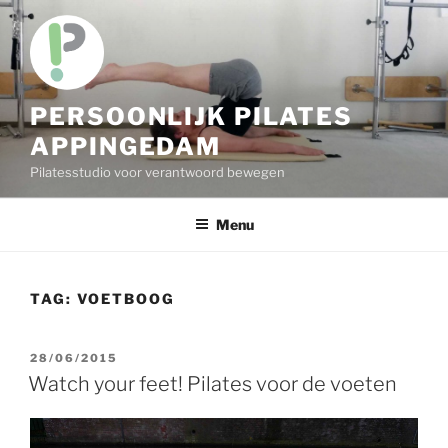
Skip
to
content
PERSOONLIJK PILATES
APPINGEDAM
Pilatesstudio voor verantwoord bewegen
Menu
TAG:
VOETBOOG
POSTED
28/06/2015
ON
Watch your feet! Pilates voor de voeten