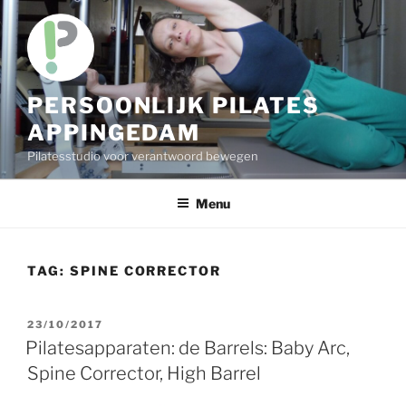
Skip
to
content
PERSOONLIJK PILATES
APPINGEDAM
Pilatesstudio voor verantwoord bewegen
Menu
TAG:
SPINE CORRECTOR
POSTED
23/10/2017
ON
Pilatesapparaten: de Barrels: Baby Arc,
Spine Corrector, High Barrel