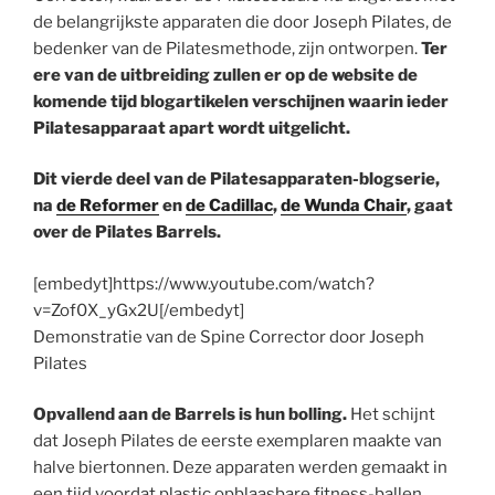
de belangrijkste apparaten die door Joseph Pilates, de
bedenker van de Pilatesmethode, zijn ontworpen.
Ter
ere van de uitbreiding zullen er op de website de
komende tijd blogartikelen verschijnen waarin ieder
Pilatesapparaat apart wordt uitgelicht.
Dit vierde deel van de Pilatesapparaten-blogserie,
na
de Reformer
en
de Cadillac
,
de Wunda Chair
, gaat
over de Pilates Barrels.
[embedyt]https://www.youtube.com/watch?
v=Zof0X_yGx2U[/embedyt]
Demonstratie van de Spine Corrector door Joseph
Pilates
Opvallend aan de Barrels is hun bolling.
Het schijnt
dat Joseph Pilates de eerste exemplaren maakte van
halve biertonnen. Deze apparaten werden gemaakt in
een tijd voordat plastic opblaasbare fitness-ballen