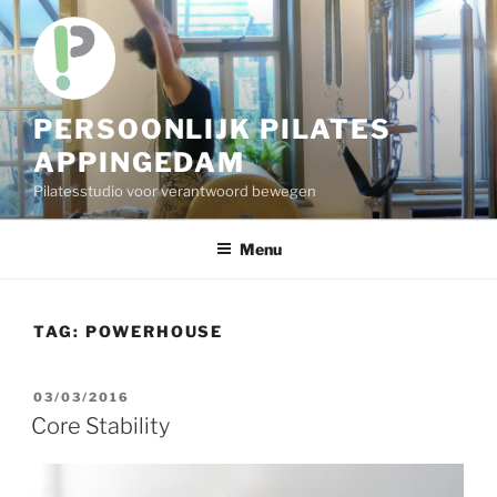
Skip
to
content
PERSOONLIJK PILATES
APPINGEDAM
Pilatesstudio voor verantwoord bewegen
Menu
TAG:
POWERHOUSE
POSTED
03/03/2016
ON
Core Stability