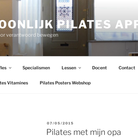
OONLIJK PILATES A
voor verantwoord bewegen
fles
Specialismen
Lessen
Docent
Contact
ates Vitamines
Pilates Posters Webshop
POSTED
07/05/2015
ON
Pilates met mijn opa