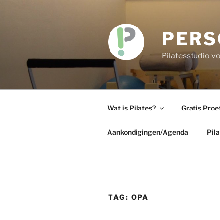
Skip
to
content
PERS
Pilatesstudio 
Wat is Pilates?
Gratis Proe
Aankondigingen/Agenda
Pil
TAG:
OPA