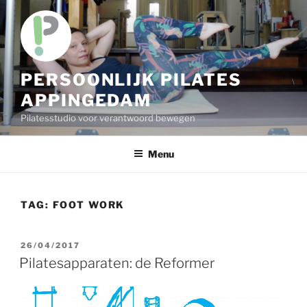
Skip
to
content
PERSOONLIJK PILATES
APPINGEDAM
Pilatesstudio voor verantwoord bewegen
Menu
TAG:
FOOT WORK
POSTED
26/04/2017
ON
Pilatesapparaten: de Reformer