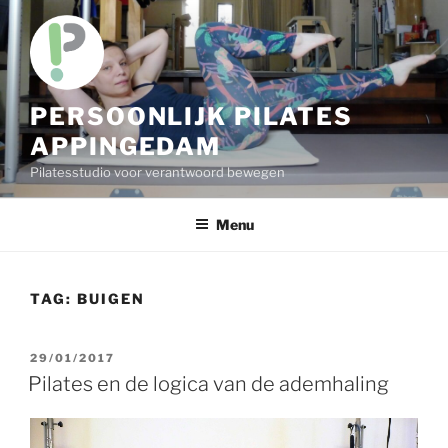
Skip
to
content
PERSOONLIJK PILATES
APPINGEDAM
Pilatesstudio voor verantwoord bewegen
Menu
TAG:
BUIGEN
POSTED
29/01/2017
ON
Pilates en de logica van de ademhaling