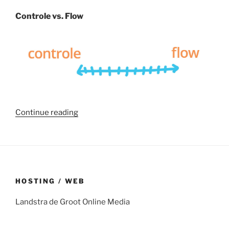
Controle vs. Flow
“Breng
Continue reading
flow
in
je
Pilatesoefening”
HOSTING / WEB
Landstra de Groot Online Media