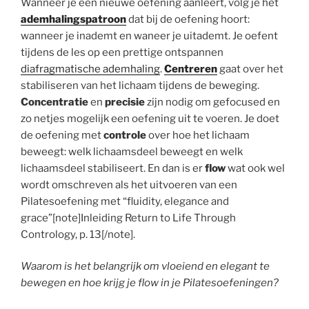
Wanneer je een nieuwe oefening aanleert, volg je het
ademhalingspatroon
dat bij de oefening hoort:
wanneer je inademt en waneer je uitademt. Je oefent
tijdens de les op een prettige ontspannen
diafragmatische ademhaling
.
Centreren
gaat over het
stabiliseren van het lichaam tijdens de beweging.
Concentratie
en
precisie
zijn nodig om gefocused en
zo netjes mogelijk een oefening uit te voeren. Je doet
de oefening met
controle
over hoe het lichaam
beweegt: welk lichaamsdeel beweegt en welk
lichaamsdeel stabiliseert. En dan is er
flow
wat ook wel
wordt omschreven als het uitvoeren van een
Pilatesoefening met “fluidity, elegance and
grace”[note]Inleiding Return to Life Through
Contrology, p. 13[/note].
Waarom is het belangrijk om vloeiend en elegant te
bewegen en hoe krijg je flow in je Pilatesoefeningen?