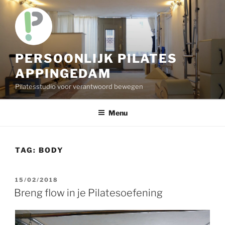
Skip
to
content
PERSOONLIJK PILATES
APPINGEDAM
Pilatesstudio voor verantwoord bewegen
Menu
TAG:
BODY
POSTED
15/02/2018
ON
Breng flow in je Pilatesoefening