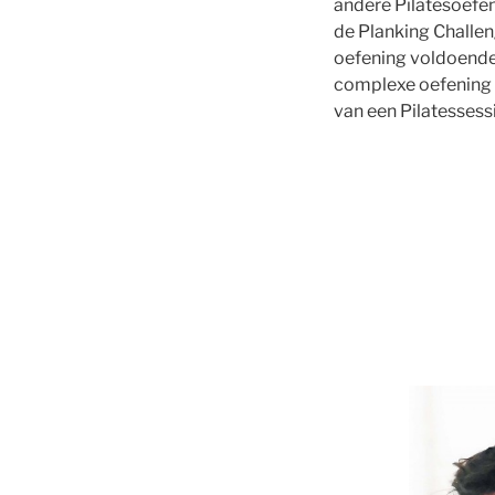
andere Pilatesoefen
de Planking Challen
oefening voldoende 
complexe oefening z
van een Pilatessessi