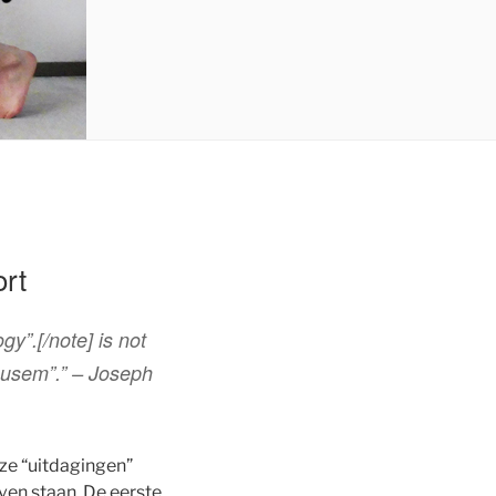
ort
y”.[/note] is not
nausem”.” – Joseph
eze “uitdagingen”
jven staan. De eerste