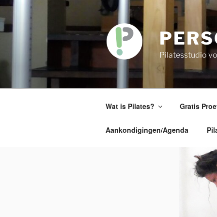
Skip
to
content
PERS
Pilatesstudio 
Wat is Pilates?
Gratis Proe
Aankondigingen/Agenda
Pil