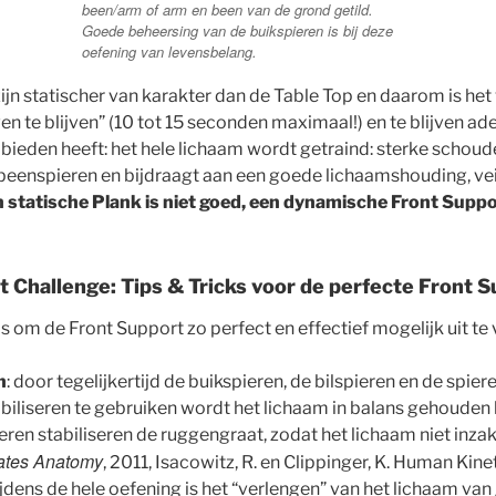
been/arm of arm en been van de grond getild.
Goede beheersing van de buikspieren is bij deze
oefening van levensbelang.
ijn statischer van karakter dan de Table Top en daarom is het
ven te blijven” (10 tot 15 seconden maximaal!) en te blijven a
e bieden heeft: het hele lichaam wordt getraind: sterke scho
n beenspieren en bijdraagt aan een goede lichaamshouding, ve
 statische Plank is niet goed, een dynamische Front Suppo
 Challenge: Tips & Tricks voor de perfecte Front 
s om de Front Support zo perfect en effectief mogelijk uit te
n
: door tegelijkertijd de buikspieren, de bilspieren en de spier
iliseren te gebruiken wordt het lichaam in balans gehouden b
eren stabiliseren de ruggengraat, zodat het lichaam niet inza
lates Anatomy
, 2011, Isacowitz, R. en Clippinger, K. Human Kin
ijdens de hele oefening is het “verlengen” van het lichaam van