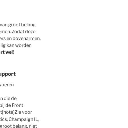
 van groot belang
demen. Zodat deze
uders en bovenarmen,
ilig kan worden
rt wel!
Support
 voeren.
en die de
ij de Front
kt[note]Zie voor
etics, Champaign IL,
 groot belang, niet