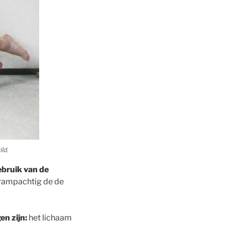
ild.
ebruik van de
krampachtig de de
n zijn:
het lichaam