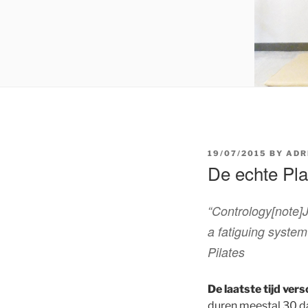
POSTED
19/07/2015
BY
ADR
ON
De echte Pla
“Contrology[note]J
a fatiguing system
Pilates
De laatste tijd ver
duren meestal 30 dag