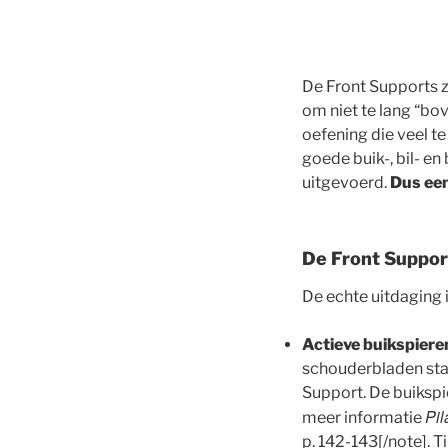
De Front Supports z
om niet te lang “bo
oefening die veel t
goede buik-, bil- e
uitgevoerd.
Dus een
De Front Support
De echte uitdaging i
Actieve buikspiere
schouderbladen stab
Support. De buikspi
Pi
meer informatie
p. 142-143[/note]. T