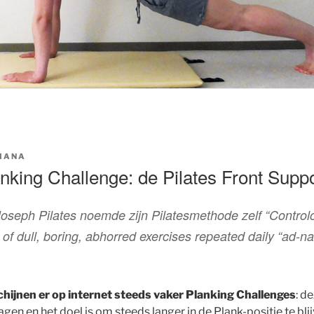
IANA
nking Challenge: de Pilates Front Supp
oseph Pilates noemde zijn Pilatesmethode zelf “Controlog
 of dull, boring, abhorred exercises repeated daily “ad-
schijnen er op internet steeds vaker Planking Challenges
: d
en en het doel is om steeds langer in de Plank-positie te bli