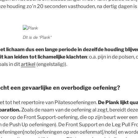
 houding zo’n 20 seconden vasthouden, na dertig dagen is h
Dit is de “Plank”
et lichaam dus een lange periode in dezelfde houding blijven
it kan leiden tot lichamelijke klachten
: o.a. pijn in de polsen
als in dit
artikel
(engelstalig)).
echt een gevaarlijke en overbodige oefening?
et tot het repertoire van Pilatesoefeningen.
De Plank lijkt qua
paration.
Zoals de naam van de oefening al zegt, bereidt dez
oor op de Front Support-oefening, die op zijn beurt weer een
en de Push Up oefeningen). De Front Support en de Leg Pull Fr
oefeningen[note]oefeningen op een oefenmat[/note] en worde