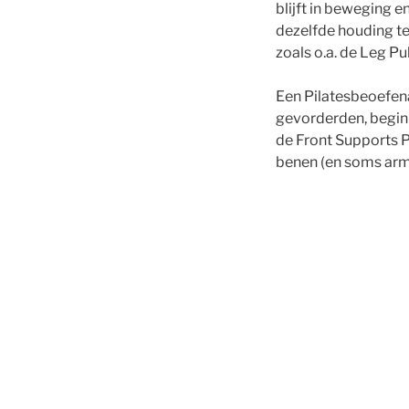
blijft in beweging e
dezelfde houding te
zoals o.a. de Leg Pul
Een Pilatesbeoefenaa
gevorderden, begin
de Front Supports P
benen (en soms arm